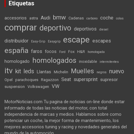
Etiquetas
bmw
Audi
coche
accesorios
astra
Cadenas
carbono
colas
comprar
deportivo
deportivos
diesel
escape
distribuidor
escapes
Easy-Grip
Easygrip
españa
faros
focos
Fox
H&R
Ford
homologada
homologados
homologado
inoxidable
intermitentes
itv
Muelles
kit
leds
nuevo
Llantas
Michelin
negros
Seat
supersprint
supresor
Opel
parachoques
Ragazzon
VW
suspension
Volkswagen
MotorNoticias.com Tu pagina de noticias on-line donde estar
informado de todas las noticias del motor, con total
independencia de marcas y medios. Hablamos sobre como
potenciar un coche, la mejor forma de mantenimiento, los
mejores accesorios tuning y racing y novedades generales del
mundo de la automoción.