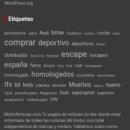
WordPress.org
Etiquetas
bmw
Audi
coche
accesorios
astra
Cadenas
carbono
colas
comprar
deportivo
deportivos
diesel
escape
distribuidor
escapes
Easy-Grip
Easygrip
españa
faros
focos
Fox
H&R
Ford
homologada
homologados
homologado
inoxidable
intermitentes
itv
Muelles
kit
leds
nuevo
Llantas
Michelin
negros
Seat
supersprint
supresor
Opel
parachoques
Ragazzon
VW
suspension
Volkswagen
MotorNoticias.com Tu pagina de noticias on-line donde estar
informado de todas las noticias del motor, con total
independencia de marcas y medios. Hablamos sobre como