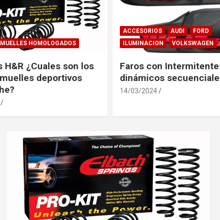
ACCESORIOS
AUDI
FORD
MUELLES HOMOLOGADOS
ILUMINACION
VOLKSWAGEN
s H&R ¿Cuales son los
Faros con Intermitente
muelles deportivos
dinámicos secuenciale
he?
14/03/2024