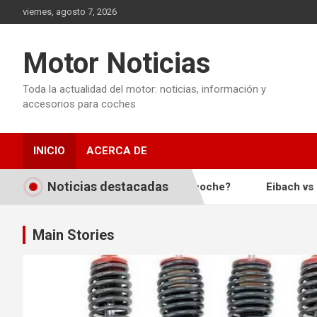
Saltar
viernes, agosto 7, 2026
al
contenido
Motor Noticias
Toda la actualidad del motor: noticias, información y
accesorios para coches
INICIO
ACERCA DE
Noticias destacadas
logar una suspensión del coche?
Eibach vs H&R ¿Cuales
Main Stories