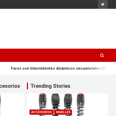
con Intermitentes dinámicos secuenciales de LED
¿Cómo 
ccesorios
Trending Stories
ACCESORIOS
MUELLES