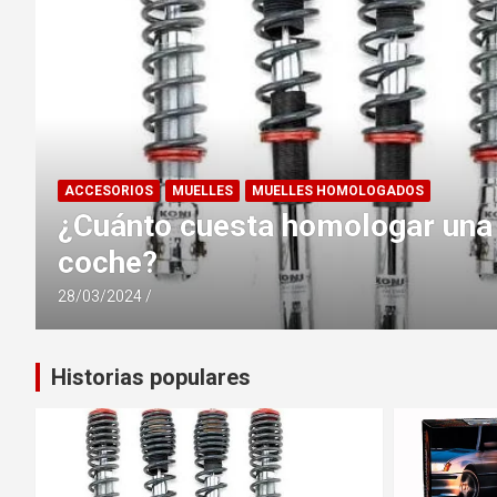
MUELLES
MUELLES HOMOLOGADOS
l
Eibach vs H&R ¿Cuales son los
muelles deportivos para coche
21/03/2024
Historias populares