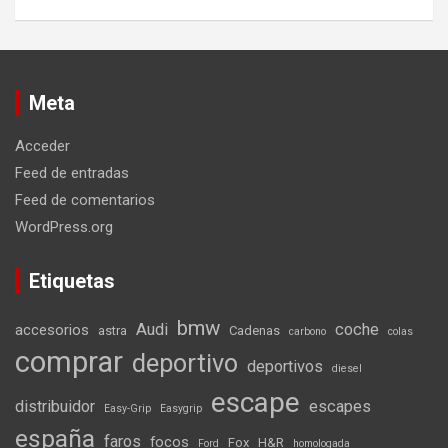
Meta
Acceder
Feed de entradas
Feed de comentarios
WordPress.org
Etiquetas
bmw
Audi
coche
accesorios
astra
Cadenas
carbono
colas
comprar
deportivo
deportivos
diesel
escape
distribuidor
escapes
Easy-Grip
Easygrip
españa
faros
focos
Fox
H&R
Ford
homologada