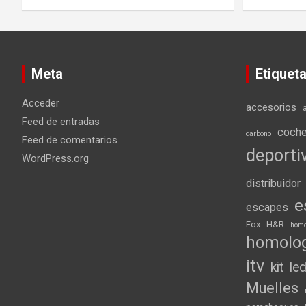
Meta
Etiquet
Acceder
accesorios
Feed de entradas
coch
carbono
Feed de comentarios
deporti
WordPress.org
distribuidor
e
escapes
Fox
H&R
homo
homolo
itv
kit
le
Muelles