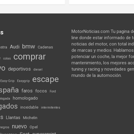
as
MotorNoticias.com Tu pagina de
line donde estar informado de 
noticias del motor, con total i
bmw
Audi
astra
Cadenas
de marcas y medios. Hablamo
comprar
potenciar un coche, la mejor f
e
colas
mantenimiento, los mejores ac
vo
deportivos
tuning y racing y novedades gen
diesel
mundo de la automoción.
escape
Easy-Grip
Easygrip
spaña
faros
focos
Ford
homologado
logada
gados
inoxidable
intermitentes
ds
Llantas
Michelin
nuevo
Opel
negros