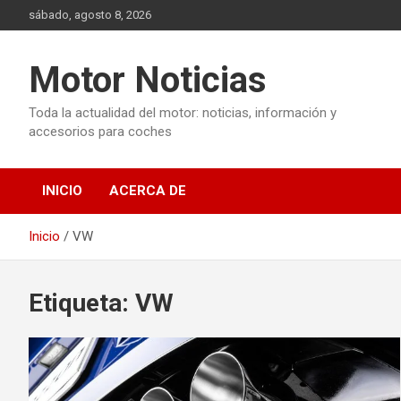
Saltar
sábado, agosto 8, 2026
al
contenido
Motor Noticias
Toda la actualidad del motor: noticias, información y
accesorios para coches
INICIO
ACERCA DE
Inicio
VW
Etiqueta:
VW