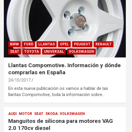
BMW
FORD
LLANTAS
OPEL
PEUGEOT
RENAULT
SEAT
TOYOTA
UNIVERSAL
VOLKSWAGEN
Llantas Compomotive. Información y dónde
comprarlas en España
24/10/2017
En esta nueva publicación os vamos a hablar de las
llantas Compomotive, toda la información sobre…
AUDI
MOTOR
SEAT
SKODA
VOLKSWAGEN
Manguitos de silicona para motores VAG
2.0 170cv diesel