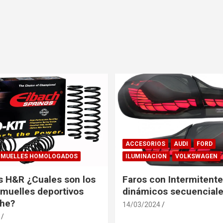
ACCESORIOS
AUDI
FORD
MUELLES HOMOLOGADOS
ILUMINACION
VOLKSWAGEN
s H&R ¿Cuales son los
Faros con Intermitent
muelles deportivos
dinámicos secuenciale
che?
14/03/2024