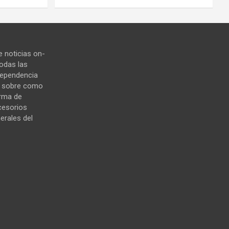
 noticias on-
todas las
ndependencia
s sobre como
orma de
cesorios
erales del