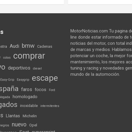
as
MotorNoticias.com Tu pagina de
line donde estar informado de 
noticias del motor, con total i
bmw
Audi
astra
Cadenas
de marcas y medios. Hablamo
comprar
potenciar un coche, la mejor f
e
colas
mantenimiento, los mejores ac
vo
deportivos
tuning y racing y novedades gen
diesel
mundo de la automoción.
escape
Easy-Grip
Easygrip
spaña
faros
focos
Ford
homologado
logada
gados
inoxidable
intermitentes
ds
Llantas
Michelin
nuevo
Opel
negros