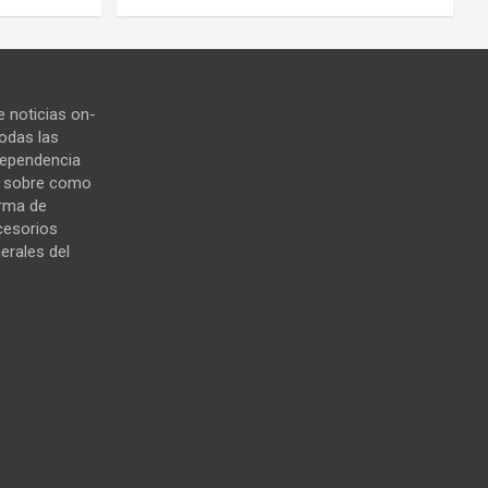
 noticias on-
todas las
ndependencia
s sobre como
orma de
cesorios
erales del