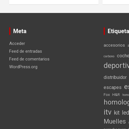
Meta
Etiquet
Acceder
accesorios
Feed de entradas
coch
carbono
Feed de comentarios
deporti
WordPress.org
distribuidor
e
escapes
Fox
H&R
homo
homolo
itv
kit
le
Muelles