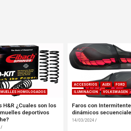
ACCESORIOS
AUDI
FORD
MUELLES HOMOLOGADOS
ILUMINACION
VOLKSWAGEN
s H&R ¿Cuales son los
Faros con Intermitent
muelles deportivos
dinámicos secuenciale
che?
14/03/2024