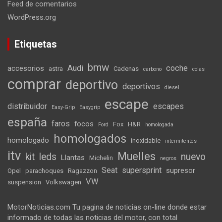
Feed de comentarios
WordPress.org
Etiquetas
bmw
Audi
coche
accesorios
astra
Cadenas
carbono
colas
comprar
deportivo
deportivos
diesel
escape
distribuidor
escapes
Easy-Grip
Easygrip
españa
faros
focos
Fox
H&R
Ford
homologada
homologados
homologado
inoxidable
intermitentes
itv
Muelles
kit
leds
nuevo
Llantas
Michelin
negros
Seat
supersprint
supresor
Opel
parachoques
Ragazzon
VW
suspension
Volkswagen
MotorNoticias.com Tu pagina de noticias on-line donde estar
informado de todas las noticias del motor, con total