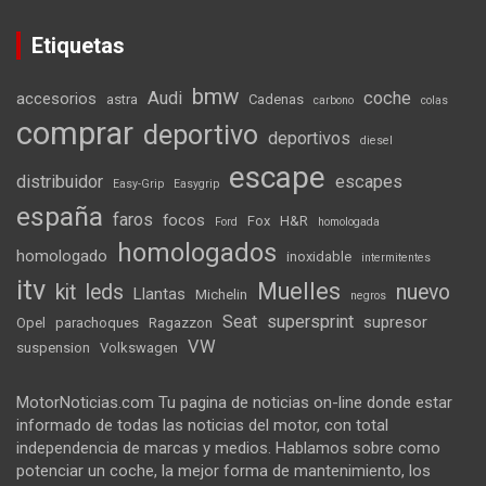
Etiquetas
bmw
Audi
coche
accesorios
astra
Cadenas
carbono
colas
comprar
deportivo
deportivos
diesel
escape
distribuidor
escapes
Easy-Grip
Easygrip
españa
faros
focos
Fox
H&R
Ford
homologada
homologados
homologado
inoxidable
intermitentes
itv
Muelles
kit
leds
nuevo
Llantas
Michelin
negros
Seat
supersprint
supresor
Opel
parachoques
Ragazzon
VW
suspension
Volkswagen
MotorNoticias.com Tu pagina de noticias on-line donde estar
informado de todas las noticias del motor, con total
independencia de marcas y medios. Hablamos sobre como
potenciar un coche, la mejor forma de mantenimiento, los