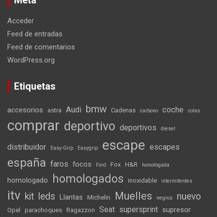
Meta
Acceder
Feed de entradas
Feed de comentarios
WordPress.org
Etiquetas
bmw
Audi
coche
accesorios
astra
Cadenas
carbono
colas
comprar
deportivo
deportivos
diesel
escape
distribuidor
escapes
Easy-Grip
Easygrip
españa
faros
focos
Fox
H&R
Ford
homologada
homologados
homologado
inoxidable
intermitentes
itv
Muelles
kit
leds
nuevo
Llantas
Michelin
negros
Seat
supersprint
supresor
Opel
parachoques
Ragazzon