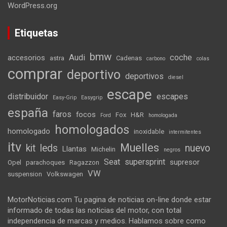
WordPress.org
Etiquetas
bmw
Audi
coche
accesorios
astra
Cadenas
carbono
colas
comprar
deportivo
deportivos
diesel
escape
distribuidor
escapes
Easy-Grip
Easygrip
españa
faros
focos
Fox
H&R
Ford
homologada
homologados
homologado
inoxidable
intermitentes
itv
Muelles
kit
leds
nuevo
Llantas
Michelin
negros
Seat
supersprint
supresor
Opel
parachoques
Ragazzon
VW
suspension
Volkswagen
MotorNoticias.com Tu pagina de noticias on-line donde estar
informado de todas las noticias del motor, con total
independencia de marcas y medios. Hablamos sobre como