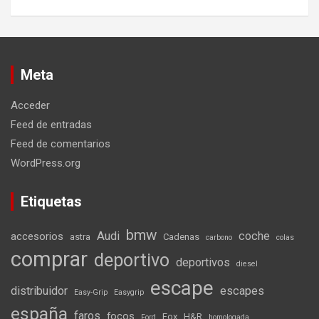
Meta
Acceder
Feed de entradas
Feed de comentarios
WordPress.org
Etiquetas
bmw
Audi
coche
accesorios
astra
Cadenas
carbono
colas
comprar
deportivo
deportivos
diesel
escape
distribuidor
escapes
Easy-Grip
Easygrip
españa
faros
focos
Fox
H&R
Ford
homologada