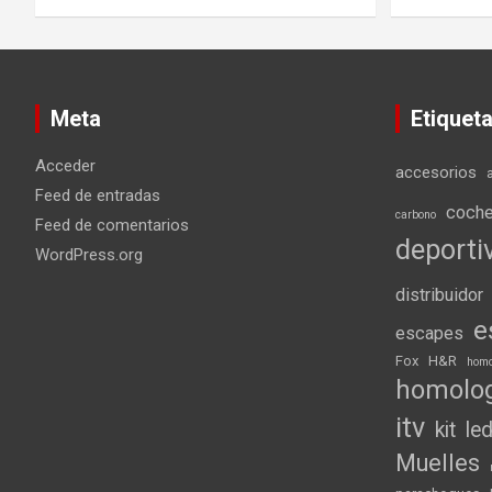
Meta
Etiquet
Acceder
accesorios
Feed de entradas
coch
carbono
Feed de comentarios
deporti
WordPress.org
distribuidor
e
escapes
Fox
H&R
homo
homolo
itv
kit
le
Muelles