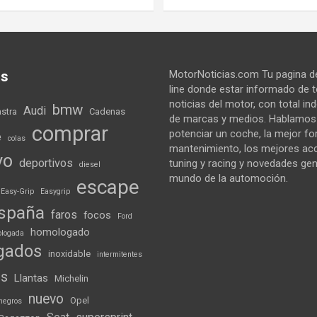
as
MotorNoticias.com Tu pagina de
line donde estar informado de 
noticias del motor, con total i
bmw
Audi
astra
Cadenas
de marcas y medios. Hablamo
comprar
potenciar un coche, la mejor f
e
colas
mantenimiento, los mejores ac
vo
deportivos
tuning y racing y novedades gen
diesel
mundo de la automoción.
escape
Easy-Grip
Easygrip
spaña
faros
focos
Ford
homologado
logada
gados
inoxidable
intermitentes
ds
Llantas
Michelin
nuevo
Opel
negros