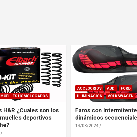
ACCESORIOS
AUDI
FORD
MUELLES HOMOLOGADOS
ILUMINACION
VOLKSWAGEN
s H&R ¿Cuales son los
Faros con Intermitent
muelles deportivos
dinámicos secuenciale
che?
14/03/2024