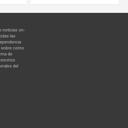
 noticias on-
todas las
ndependencia
s sobre como
orma de
cesorios
erales del