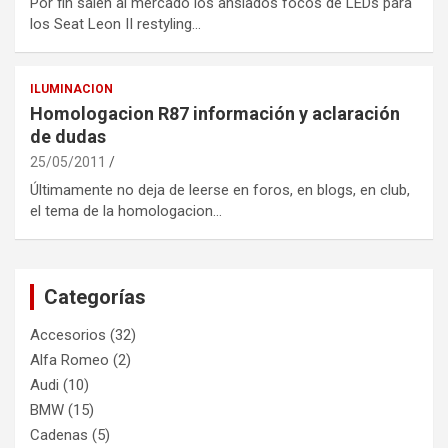
Por fin salen al mercado los ansiados focos de LEDs para
los Seat Leon II restyling…
ILUMINACION
Homologacion R87 información y aclaración
de dudas
25/05/2011
Últimamente no deja de leerse en foros, en blogs, en club,
el tema de la homologacion…
Categorías
Accesorios
(32)
Alfa Romeo
(2)
Audi
(10)
BMW
(15)
Cadenas
(5)