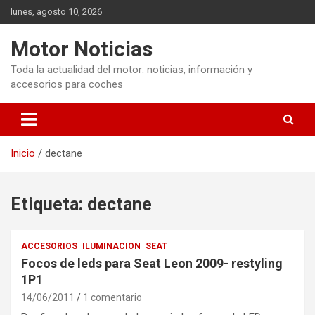
Saltar
lunes, agosto 10, 2026
al
contenido
Motor Noticias
Toda la actualidad del motor: noticias, información y
accesorios para coches
Inicio
dectane
Etiqueta:
dectane
ACCESORIOS
ILUMINACION
SEAT
Focos de leds para Seat Leon 2009- restyling
1P1
14/06/2011
1 comentario