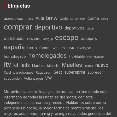
Etiquetas
bmw
Audi
coche
accesorios
astra
Cadenas
carbono
colas
comprar
deportivo
deportivos
diesel
escape
distribuidor
escapes
Easy-Grip
Easygrip
españa
faros
focos
Fox
H&R
Ford
homologada
homologados
homologado
inoxidable
intermitentes
itv
Muelles
kit
leds
nuevo
Llantas
Michelin
negros
Seat
supersprint
supresor
Opel
parachoques
Ragazzon
VW
suspension
Volkswagen
MotorNoticias.com Tu pagina de noticias on-line donde estar
informado de todas las noticias del motor, con total
independencia de marcas y medios. Hablamos sobre como
potenciar un coche, la mejor forma de mantenimiento, los
mejores accesorios tuning y racing y novedades generales del