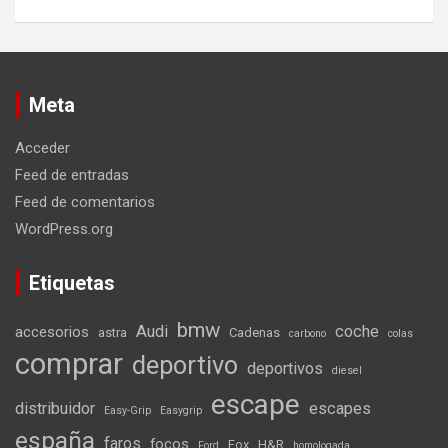
Meta
Acceder
Feed de entradas
Feed de comentarios
WordPress.org
Etiquetas
bmw
Audi
coche
accesorios
astra
Cadenas
carbono
colas
comprar
deportivo
deportivos
diesel
escape
distribuidor
escapes
Easy-Grip
Easygrip
españa
faros
focos
Fox
H&R
Ford
homologada