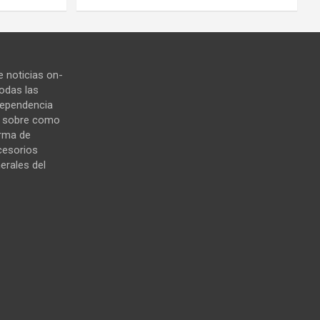
 noticias on-
todas las
ndependencia
s sobre como
orma de
cesorios
erales del