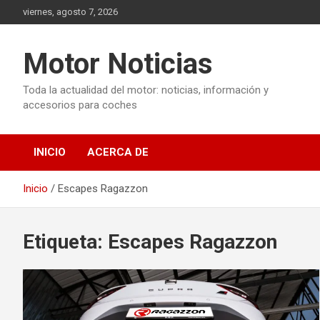
Saltar
viernes, agosto 7, 2026
al
contenido
Motor Noticias
Toda la actualidad del motor: noticias, información y
accesorios para coches
INICIO
ACERCA DE
Inicio
Escapes Ragazzon
Etiqueta:
Escapes Ragazzon