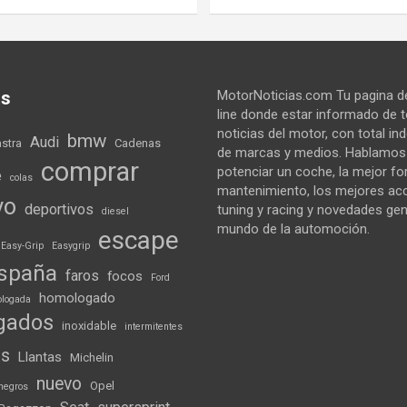
as
MotorNoticias.com Tu pagina de
line donde estar informado de 
noticias del motor, con total i
bmw
Audi
astra
Cadenas
de marcas y medios. Hablamo
comprar
potenciar un coche, la mejor f
e
colas
mantenimiento, los mejores ac
vo
deportivos
tuning y racing y novedades gen
diesel
mundo de la automoción.
escape
Easy-Grip
Easygrip
spaña
faros
focos
Ford
homologado
logada
gados
inoxidable
intermitentes
ds
Llantas
Michelin
nuevo
Opel
negros