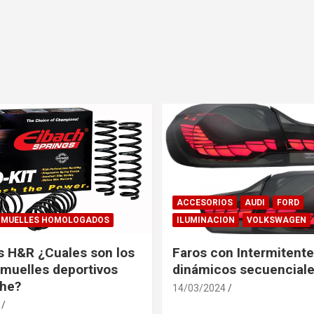
ACCESORIOS
AUDI
FORD
MUELLES HOMOLOGADOS
ILUMINACION
VOLKSWAGEN
s H&R ¿Cuales son los
Faros con Intermitent
muelles deportivos
dinámicos secuenciale
che?
14/03/2024