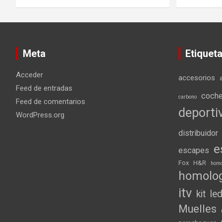
Meta
Etiquet
Acceder
accesorios
Feed de entradas
coch
carbono
Feed de comentarios
deporti
WordPress.org
distribuidor
e
escapes
Fox
H&R
homo
homolo
itv
kit
le
Muelles