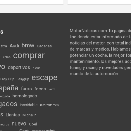
as
MotorNoticias.com Tu pagina de
line donde estar informado de 
noticias del motor, con total i
bmw
Audi
astra
Cadenas
de marcas y medios. Hablamo
comprar
potenciar un coche, la mejor f
e
colas
mantenimiento, los mejores ac
vo
deportivos
tuning y racing y novedades gen
diesel
mundo de la automoción.
escape
Easy-Grip
Easygrip
spaña
faros
focos
Ford
homologado
logada
gados
inoxidable
intermitentes
ds
Llantas
Michelin
nuevo
Opel
negros