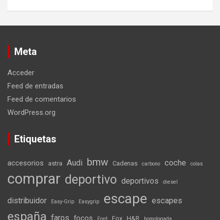
Meta
Acceder
Feed de entradas
Feed de comentarios
WordPress.org
Etiquetas
bmw
Audi
coche
accesorios
astra
Cadenas
carbono
colas
comprar
deportivo
deportivos
diesel
escape
distribuidor
escapes
Easy-Grip
Easygrip
españa
faros
focos
Fox
H&R
Ford
homologada