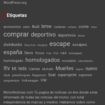
WordPress.org
Etiquetas
bmw
Audi
coche
accesorios
astra
Cadenas
carbono
colas
comprar
deportivo
deportivos
diesel
escape
distribuidor
escapes
Easy-Grip
Easygrip
españa
faros
focos
Fox
H&R
Ford
homologada
homologados
homologado
inoxidable
intermitentes
itv
Muelles
kit
leds
nuevo
Llantas
Michelin
negros
Seat
supersprint
supresor
Opel
parachoques
Ragazzon
VW
suspension
Volkswagen
MotorNoticias.com Tu pagina de noticias on-line donde estar
informado de todas las noticias del motor, con total
independencia de marcas y medios. Hablamos sobre como