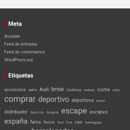
Meta
Acceder
Feed de entradas
Feed de comentarios
WordPress.org
Etiquetas
bmw
Audi
coche
accesorios
astra
Cadenas
carbono
colas
comprar
deportivo
deportivos
diesel
escape
distribuidor
escapes
Easy-Grip
Easygrip
españa
faros
focos
Fox
H&R
Ford
homologada