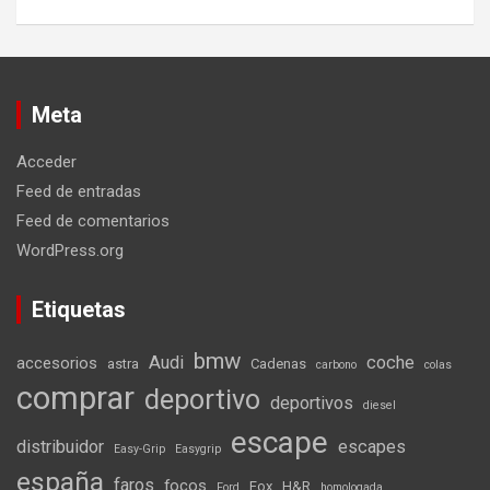
Meta
Acceder
Feed de entradas
Feed de comentarios
WordPress.org
Etiquetas
bmw
Audi
coche
accesorios
astra
Cadenas
carbono
colas
comprar
deportivo
deportivos
diesel
escape
distribuidor
escapes
Easy-Grip
Easygrip
españa
faros
focos
Fox
H&R
Ford
homologada