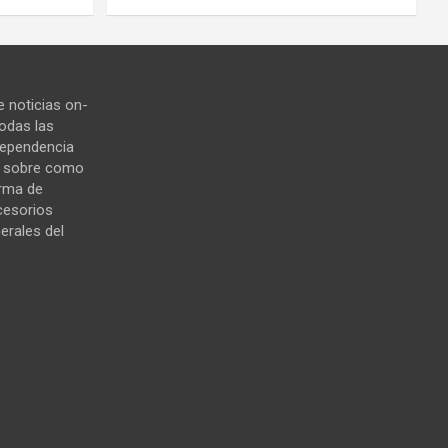
 noticias on-
todas las
ndependencia
s sobre como
orma de
cesorios
erales del