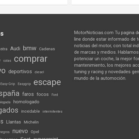
as
MotorNoticias.com Tu pagina de
line donde estar informado de 
noticias del motor, con total i
bmw
Audi
astra
Cadenas
de marcas y medios. Hablamo
comprar
potenciar un coche, la mejor f
e
colas
mantenimiento, los mejores ac
vo
deportivos
tuning y racing y novedades gen
diesel
mundo de la automoción.
escape
Easy-Grip
Easygrip
spaña
faros
focos
Ford
homologado
logada
gados
inoxidable
intermitentes
ds
Llantas
Michelin
nuevo
Opel
negros