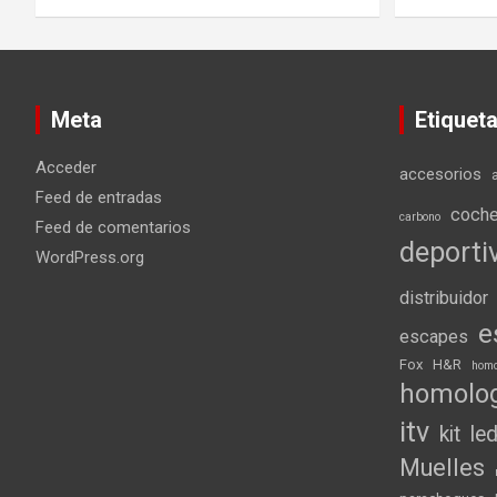
Meta
Etiquet
Acceder
accesorios
Feed de entradas
coch
carbono
Feed de comentarios
deporti
WordPress.org
distribuidor
e
escapes
Fox
H&R
homo
homolo
itv
kit
le
Muelles