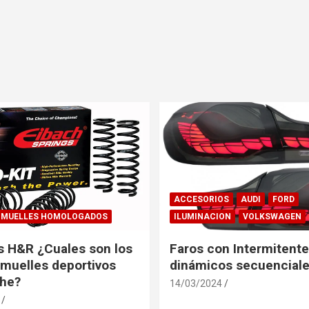
ACCESORIOS
AUDI
FORD
MUELLES HOMOLOGADOS
ILUMINACION
VOLKSWAGEN
s H&R ¿Cuales son los
Faros con Intermitent
muelles deportivos
dinámicos secuenciale
che?
14/03/2024