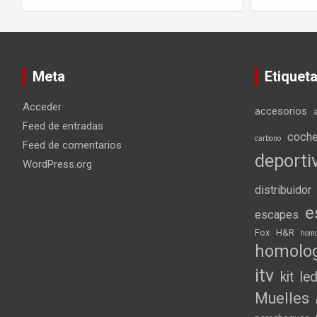
Meta
Etiquet
Acceder
accesorios
Feed de entradas
coch
carbono
Feed de comentarios
deporti
WordPress.org
distribuidor
e
escapes
Fox
H&R
homo
homolo
itv
kit
le
Muelles