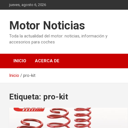
Saltar
jueves, agosto 6, 2026
al
contenido
Motor Noticias
Toda la actualidad del motor: noticias, información y
accesorios para coches
INICIO
ACERCA DE
Inicio
pro-kit
Etiqueta:
pro-kit