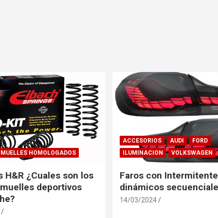
ACCESORIOS
AUDI
FORD
MUELLES HOMOLOGADOS
ILUMINACION
VOLKSWAGEN
s H&R ¿Cuales son los
Faros con Intermitent
muelles deportivos
dinámicos secuenciale
che?
14/03/2024