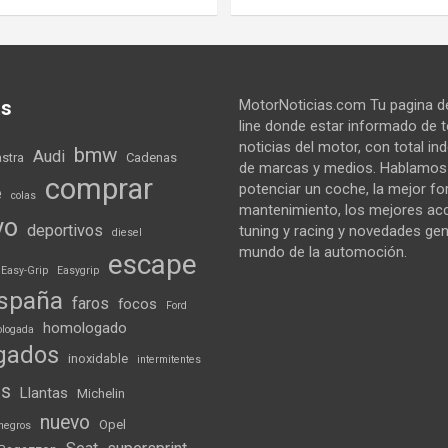
as
MotorNoticias.com Tu pagina de
line donde estar informado de 
noticias del motor, con total i
bmw
Audi
astra
Cadenas
de marcas y medios. Hablamo
comprar
potenciar un coche, la mejor f
e
colas
mantenimiento, los mejores ac
vo
deportivos
tuning y racing y novedades gen
diesel
mundo de la automoción.
escape
Easy-Grip
Easygrip
spaña
faros
focos
Ford
homologado
logada
gados
inoxidable
intermitentes
ds
Llantas
Michelin
nuevo
Opel
negros