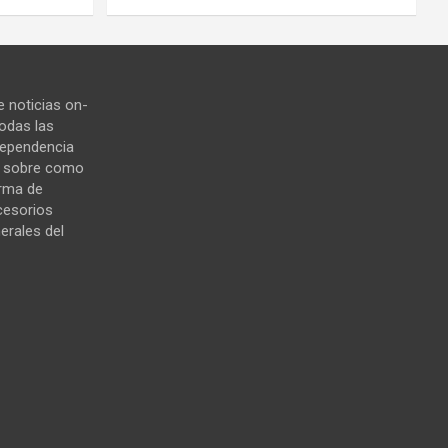
 noticias on-
todas las
ndependencia
s sobre como
orma de
cesorios
erales del