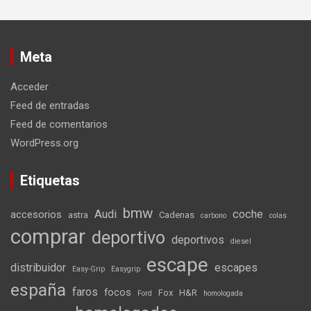
Meta
Acceder
Feed de entradas
Feed de comentarios
WordPress.org
Etiquetas
bmw
Audi
coche
accesorios
astra
Cadenas
carbono
colas
comprar
deportivo
deportivos
diesel
escape
distribuidor
escapes
Easy-Grip
Easygrip
españa
faros
focos
Fox
H&R
Ford
homologada