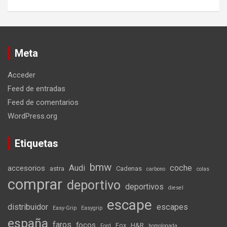
Meta
Acceder
Feed de entradas
Feed de comentarios
WordPress.org
Etiquetas
bmw
Audi
coche
accesorios
astra
Cadenas
carbono
colas
comprar
deportivo
deportivos
diesel
escape
distribuidor
escapes
Easy-Grip
Easygrip
españa
faros
focos
Fox
H&R
Ford
homologada