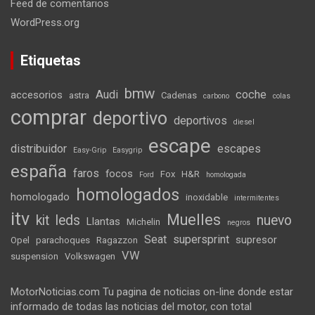
Feed de comentarios
WordPress.org
Etiquetas
bmw
Audi
coche
accesorios
astra
Cadenas
carbono
colas
comprar
deportivo
deportivos
diesel
escape
distribuidor
escapes
Easy-Grip
Easygrip
españa
faros
focos
Fox
H&R
Ford
homologada
homologados
homologado
inoxidable
intermitentes
itv
Muelles
kit
leds
nuevo
Llantas
Michelin
negros
Seat
supersprint
supresor
Opel
parachoques
Ragazzon
VW
suspension
Volkswagen
MotorNoticias.com Tu pagina de noticias on-line donde estar
informado de todas las noticias del motor, con total