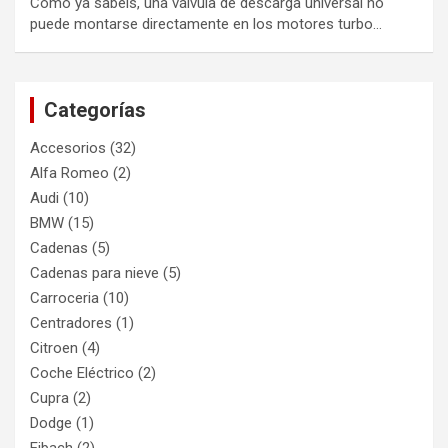
Como ya sabéis, una válvula de descarga universal no
puede montarse directamente en los motores turbo…
Categorías
Accesorios
(32)
Alfa Romeo
(2)
Audi
(10)
BMW
(15)
Cadenas
(5)
Cadenas para nieve
(5)
Carroceria
(10)
Centradores
(1)
Citroen
(4)
Coche Eléctrico
(2)
Cupra
(2)
Dodge
(1)