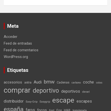
Meta
Acceder
Feed de entradas
Feed de comentarios
WordPress.org
Etiquetas
bmw
Audi
coche
accesorios
astra
Cadenas
carbono
colas
comprar
deportivo
deportivos
diesel
escape
distribuidor
escapes
Easy-Grip
Easygrip
españa
faros
focos
Fox
H&R
Ford
homologada