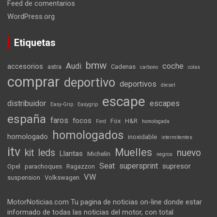
Feed de comentarios
WordPress.org
Etiquetas
bmw
Audi
coche
accesorios
astra
Cadenas
carbono
colas
comprar
deportivo
deportivos
diesel
escape
distribuidor
escapes
Easy-Grip
Easygrip
españa
faros
focos
Fox
H&R
Ford
homologada
homologados
homologado
inoxidable
intermitentes
itv
Muelles
kit
leds
nuevo
Llantas
Michelin
negros
Seat
supersprint
supresor
Opel
parachoques
Ragazzon
VW
suspension
Volkswagen
MotorNoticias.com Tu pagina de noticias on-line donde estar
informado de todas las noticias del motor, con total