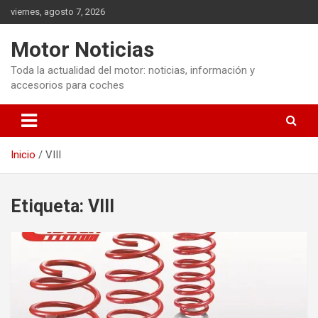
Saltar
viernes, agosto 7, 2026
al
contenido
Motor Noticias
Toda la actualidad del motor: noticias, información y
accesorios para coches
Inicio
VIII
Etiqueta:
VIII