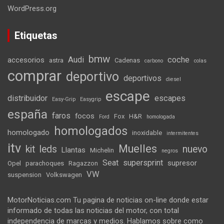
WordPress.org
Etiquetas
bmw
Audi
coche
accesorios
astra
Cadenas
carbono
colas
comprar
deportivo
deportivos
diesel
escape
distribuidor
escapes
Easy-Grip
Easygrip
españa
faros
focos
Fox
H&R
Ford
homologada
homologados
homologado
inoxidable
intermitentes
itv
Muelles
kit
leds
nuevo
Llantas
Michelin
negros
Seat
supersprint
supresor
Opel
parachoques
Ragazzon
VW
suspension
Volkswagen
MotorNoticias.com Tu pagina de noticias on-line donde estar
informado de todas las noticias del motor, con total
independencia de marcas y medios. Hablamos sobre como