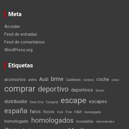
Meta
Acceder
Feed de entradas
Feed de comentarios
WordPress.org
Etiquetas
bmw
Audi
coche
accesorios
astra
Cadenas
carbono
colas
comprar
deportivo
deportivos
diesel
escape
distribuidor
escapes
Easy-Grip
Easygrip
españa
faros
focos
Fox
H&R
Ford
homologada
homologados
homologado
inoxidable
intermitentes