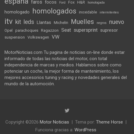
españa
faros
focos
Fox
H&R
Ford
homologada
homologados
homologado
inoxidable
intermitentes
itv
Muelles
kit
leds
nuevo
Llantas
Michelin
negros
Seat
supersprint
supresor
Opel
parachoques
Ragazzon
VW
suspension
Volkswagen
MotorNoticias.com Tu pagina de noticias on-line donde estar
informado de todas las noticias del motor, con total
independencia de marcas y medios. Hablamos sobre como
potenciar un coche, la mejor forma de mantenimiento, los
mejores accesorios tuning y racing y novedades generales del
mundo de la automoción.
Copyright ©2026
Motor Noticias
Tema por:
Theme Horse
Funciona gracias a:
WordPress