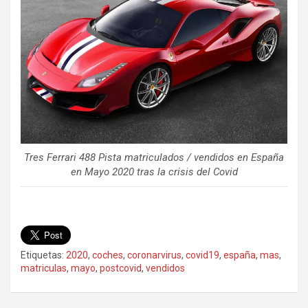
Tres Ferrari 488 Pista matriculados / vendidos en España
en Mayo 2020 tras la crisis del Covid
Etiquetas:
2020
,
coches
,
coronarvirus
,
covid19
,
españa
,
mas
,
matriculas
,
mayo
,
postcovid
,
vendidos