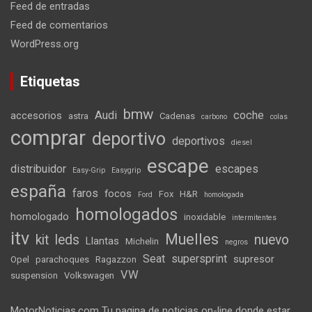
Feed de entradas
Feed de comentarios
WordPress.org
Etiquetas
bmw
Audi
coche
accesorios
astra
Cadenas
carbono
colas
comprar
deportivo
deportivos
diesel
escape
distribuidor
escapes
Easy-Grip
Easygrip
españa
faros
focos
Fox
H&R
Ford
homologada
homologados
homologado
inoxidable
intermitentes
itv
Muelles
kit
leds
nuevo
Llantas
Michelin
negros
Seat
supersprint
supresor
Opel
parachoques
Ragazzon
VW
suspension
Volkswagen
MotorNoticias.com Tu pagina de noticias on-line donde estar