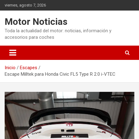
Saltar
viernes, agosto 7, 2026
al
contenido
Motor Noticias
Toda la actualidad del motor: noticias, información y
accesorios para coches
Inicio
Escapes
Escape Milltek para Honda Civic FL5 Type R 2.0 i-VTEC