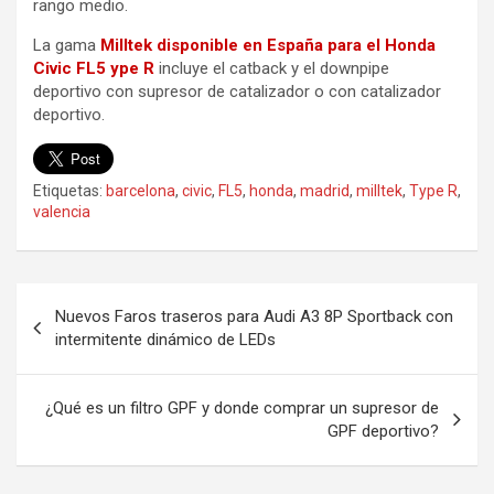
rango medio.
La gama
Milltek disponible en España para el Honda
Civic FL5 ype R
incluye el catback y el downpipe
deportivo con supresor de catalizador o con catalizador
deportivo.
Etiquetas:
barcelona
,
civic
,
FL5
,
honda
,
madrid
,
milltek
,
Type R
,
valencia
Navegación
Nuevos Faros traseros para Audi A3 8P Sportback con
de
intermitente dinámico de LEDs
entradas
¿Qué es un filtro GPF y donde comprar un supresor de
GPF deportivo?