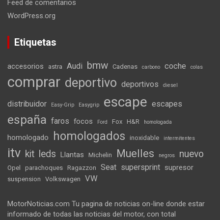
Feed de comentarios
WordPress.org
Etiquetas
bmw
Audi
coche
accesorios
astra
Cadenas
carbono
colas
comprar
deportivo
deportivos
diesel
escape
distribuidor
escapes
Easy-Grip
Easygrip
españa
faros
focos
Fox
H&R
Ford
homologada
homologados
homologado
inoxidable
intermitentes
itv
Muelles
kit
leds
nuevo
Llantas
Michelin
negros
Seat
supersprint
supresor
Opel
parachoques
Ragazzon
VW
suspension
Volkswagen
MotorNoticias.com Tu pagina de noticias on-line donde estar
informado de todas las noticias del motor, con total