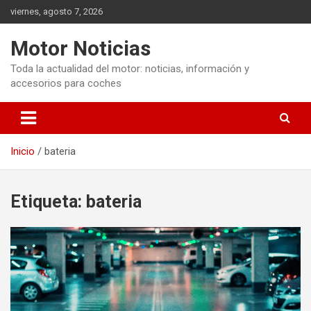
Saltar
viernes, agosto 7, 2026
al
contenido
Motor Noticias
Toda la actualidad del motor: noticias, información y
accesorios para coches
Inicio
bateria
Etiqueta:
bateria