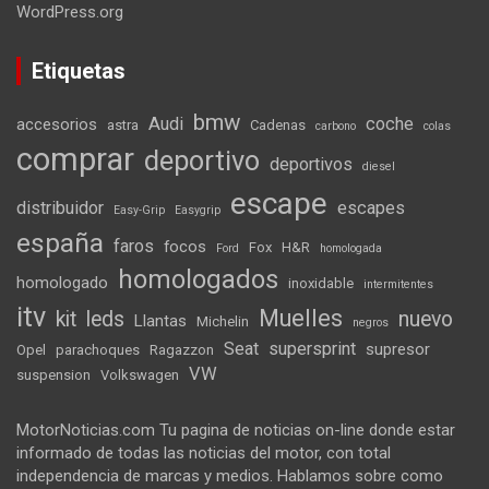
WordPress.org
Etiquetas
bmw
Audi
coche
accesorios
astra
Cadenas
carbono
colas
comprar
deportivo
deportivos
diesel
escape
distribuidor
escapes
Easy-Grip
Easygrip
españa
faros
focos
Fox
H&R
Ford
homologada
homologados
homologado
inoxidable
intermitentes
itv
Muelles
kit
leds
nuevo
Llantas
Michelin
negros
Seat
supersprint
supresor
Opel
parachoques
Ragazzon
VW
suspension
Volkswagen
MotorNoticias.com Tu pagina de noticias on-line donde estar
informado de todas las noticias del motor, con total
independencia de marcas y medios. Hablamos sobre como