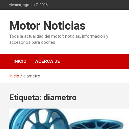
Saltar
viernes, agosto 7, 2026
al
contenido
Motor Noticias
Toda la actualidad del motor: noticias, información y
accesorios para coches
INICIO
ACERCA DE
Inicio
diametro
Etiqueta:
diametro