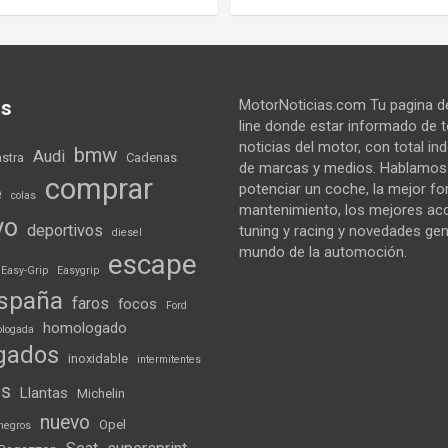
as
MotorNoticias.com Tu pagina de
line donde estar informado de 
noticias del motor, con total i
bmw
Audi
astra
Cadenas
de marcas y medios. Hablamo
comprar
potenciar un coche, la mejor f
e
colas
mantenimiento, los mejores ac
vo
deportivos
tuning y racing y novedades gen
diesel
mundo de la automoción.
escape
Easy-Grip
Easygrip
spaña
faros
focos
Ford
homologado
logada
gados
inoxidable
intermitentes
ds
Llantas
Michelin
nuevo
Opel
negros