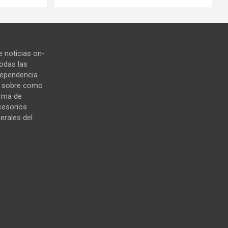
 noticias on-
todas las
ndependencia
s sobre como
orma de
cesorios
erales del