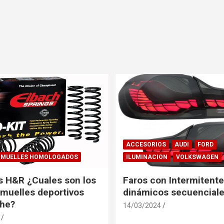
ACCESORIOS
AUDI
FORD
MUELLES HOMOLOGADOS
ILUMINACION
VOLKSWAGEN
s H&R ¿Cuales son los
Faros con Intermitent
muelles deportivos
dinámicos secuenciale
che?
14/03/2024