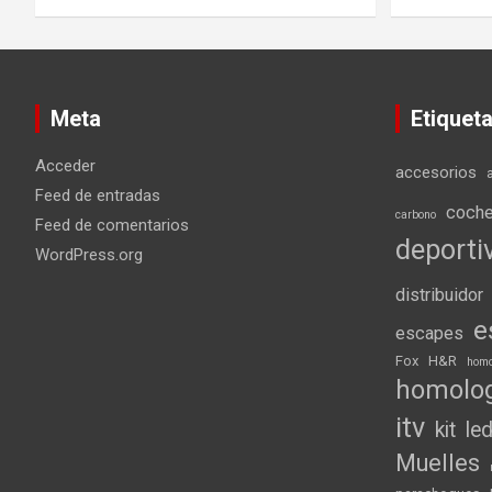
Meta
Etiquet
Acceder
accesorios
Feed de entradas
coch
carbono
Feed de comentarios
deporti
WordPress.org
distribuidor
e
escapes
Fox
H&R
homo
homolo
itv
kit
le
Muelles