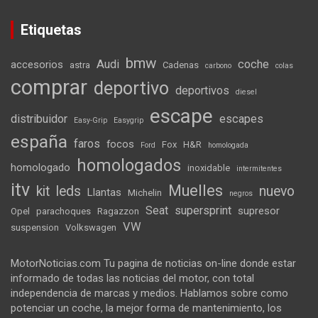
Etiquetas
bmw
Audi
coche
accesorios
astra
Cadenas
carbono
colas
comprar
deportivo
deportivos
diesel
escape
distribuidor
escapes
Easy-Grip
Easygrip
españa
faros
focos
Fox
H&R
Ford
homologada
homologados
homologado
inoxidable
intermitentes
itv
Muelles
kit
leds
nuevo
Llantas
Michelin
negros
Seat
supersprint
supresor
Opel
parachoques
Ragazzon
VW
suspension
Volkswagen
MotorNoticias.com Tu pagina de noticias on-line donde estar
informado de todas las noticias del motor, con total
independencia de marcas y medios. Hablamos sobre como
potenciar un coche, la mejor forma de mantenimiento, los