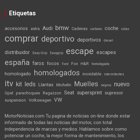
Etiquetas
bmw
Audi
coche
accesorios
astra
Cadenas
carbono
colas
comprar
deportivo
deportivos
diesel
escape
distribuidor
escapes
Easy-Grip
Easygrip
españa
faros
focos
Fox
H&R
Ford
homologada
homologados
homologado
inoxidable
intermitentes
itv
Muelles
kit
leds
nuevo
Llantas
Michelin
negros
Seat
supersprint
supresor
Opel
parachoques
Ragazzon
VW
suspension
Volkswagen
MotorNoticias.com Tu pagina de noticias on-line donde estar
informado de todas las noticias del motor, con total
independencia de marcas y medios. Hablamos sobre como
potenciar un coche, la mejor forma de mantenimiento, los