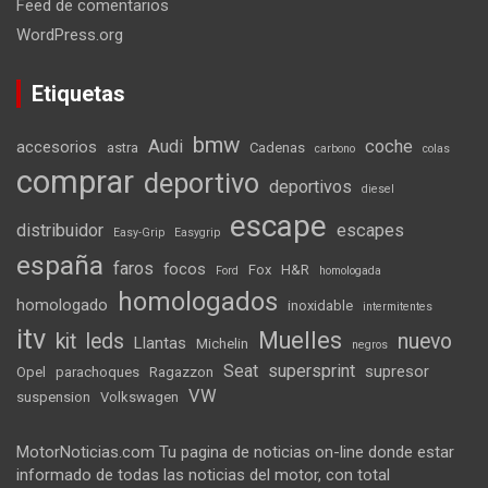
Feed de comentarios
WordPress.org
Etiquetas
bmw
Audi
coche
accesorios
astra
Cadenas
carbono
colas
comprar
deportivo
deportivos
diesel
escape
distribuidor
escapes
Easy-Grip
Easygrip
españa
faros
focos
Fox
H&R
Ford
homologada
homologados
homologado
inoxidable
intermitentes
itv
Muelles
kit
leds
nuevo
Llantas
Michelin
negros
Seat
supersprint
supresor
Opel
parachoques
Ragazzon
VW
suspension
Volkswagen
MotorNoticias.com Tu pagina de noticias on-line donde estar
informado de todas las noticias del motor, con total