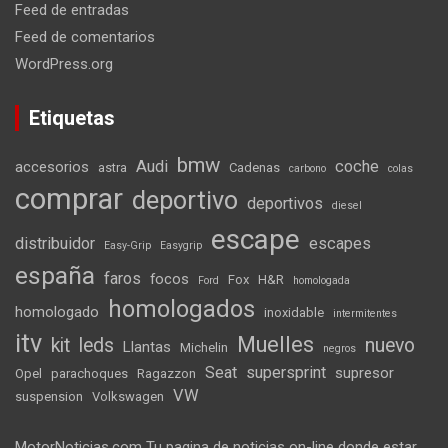
Feed de entradas
Feed de comentarios
WordPress.org
Etiquetas
bmw
Audi
coche
accesorios
astra
Cadenas
carbono
colas
comprar
deportivo
deportivos
diesel
escape
distribuidor
escapes
Easy-Grip
Easygrip
españa
faros
focos
Fox
H&R
Ford
homologada
homologados
homologado
inoxidable
intermitentes
itv
Muelles
kit
leds
nuevo
Llantas
Michelin
negros
Seat
supersprint
supresor
Opel
parachoques
Ragazzon
VW
suspension
Volkswagen
MotorNoticias.com Tu pagina de noticias on-line donde estar