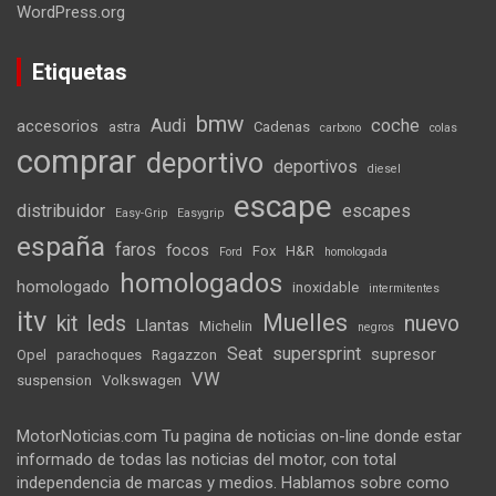
WordPress.org
Etiquetas
bmw
Audi
coche
accesorios
astra
Cadenas
carbono
colas
comprar
deportivo
deportivos
diesel
escape
distribuidor
escapes
Easy-Grip
Easygrip
españa
faros
focos
Fox
H&R
Ford
homologada
homologados
homologado
inoxidable
intermitentes
itv
Muelles
kit
leds
nuevo
Llantas
Michelin
negros
Seat
supersprint
supresor
Opel
parachoques
Ragazzon
VW
suspension
Volkswagen
MotorNoticias.com Tu pagina de noticias on-line donde estar
informado de todas las noticias del motor, con total
independencia de marcas y medios. Hablamos sobre como