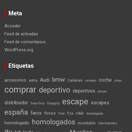
Meta
Acceder
Feed de entradas
Feed de comentarios
WordPress.org
Etiquetas
bmw
Audi
coche
accesorios
astra
Cadenas
carbono
colas
comprar
deportivo
deportivos
diesel
escape
distribuidor
escapes
Easy-Grip
Easygrip
españa
faros
focos
Fox
H&R
Ford
homologada
homologados
homologado
inoxidable
intermitentes