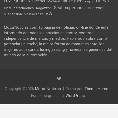
itv
Muelles
kit
leds
nuevo
Llantas
Michelin
negros
Seat
supersprint
supresor
Opel
parachoques
Ragazzon
VW
suspension
Volkswagen
MotorNoticias.com Tu pagina de noticias on-line donde estar
informado de todas las noticias del motor, con total
independencia de marcas y medios. Hablamos sobre como
potenciar un coche, la mejor forma de mantenimiento, los
mejores accesorios tuning y racing y novedades generales del
mundo de la automoción.
Copyright ©2026
Motor Noticias
Tema por:
Theme Horse
Funciona gracias a:
WordPress