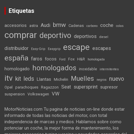
Etiquetas
bmw
Audi
coche
accesorios
astra
Cadenas
carbono
colas
comprar
deportivo
deportivos
diesel
escape
distribuidor
escapes
Easy-Grip
Easygrip
españa
faros
focos
Fox
H&R
Ford
homologada
homologados
homologado
inoxidable
intermitentes
itv
Muelles
kit
leds
nuevo
Llantas
Michelin
negros
Seat
supersprint
supresor
Opel
parachoques
Ragazzon
VW
suspension
Volkswagen
MotorNoticias.com Tu pagina de noticias on-line donde estar
informado de todas las noticias del motor, con total
independencia de marcas y medios. Hablamos sobre como
potenciar un coche, la mejor forma de mantenimiento, los